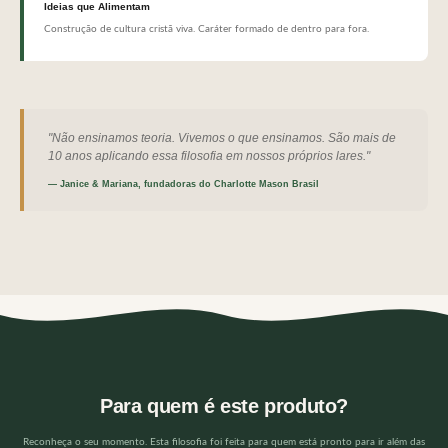
Ideias que Alimentam
Construção de cultura cristã viva. Caráter formado de dentro para fora.
"Não ensinamos teoria. Vivemos o que ensinamos. São mais de
10 anos aplicando essa filosofia em nossos próprios lares."
— Janice & Mariana, fundadoras do Charlotte Mason Brasil
Para quem é este produto?
Reconheça o seu momento. Esta filosofia foi feita para quem está pronto para ir além das