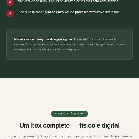
Não está disposto(a) a aplicar o
desafio de 28 dias com consistência
Espera resultados
sem se envolver no processo formativo
dos filhos
Mason não é um conjunto de regras rígidas.
É uma filosofia viva. Diferente de
manuais de comportamento, ela foca na mudança da mente e na formação de hábitos reais
— o que gera mudança duradoura, não só temporária.
O QUE VOCÊ RECEBE
Um box completo —
físico e digital
Esta é uma pré-venda. Garanta sua vaga agora pelo preço do primeiro lote e comece