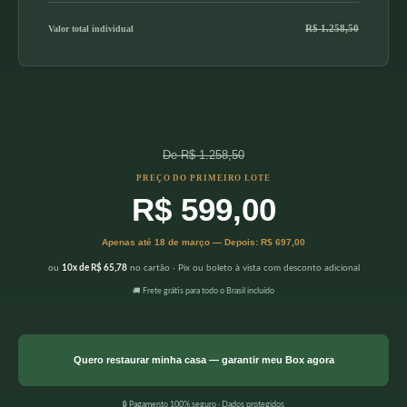
R$ 1.258,50
Valor total individual
De R$ 1.258,50
PREÇO DO PRIMEIRO LOTE
R$ 599,00
Apenas até 18 de março — Depois: R$ 697,00
ou
10x de R$ 65,78
no cartão · Pix ou boleto à vista com desconto adicional
🚚 Frete grátis para todo o Brasil incluído
Quero restaurar minha casa — garantir meu Box agora
🔒 Pagamento 100% seguro · Dados protegidos