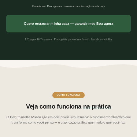
Garanta seu Box agora e comece a transformação ainda hoje
Quero restaurar minha casa — garantir meu Box agora
🔒 Compra 100% segura · Frete grátis para todo o Brasil · Parcele em até 10x
COMO FUNCIONA
Veja como funciona
na prática
O Box Charlotte Mason age em dois níveis simultâneos: o fundamento filosófico que
transforma como você pensa — e a aplicação prática que muda o que você faz.