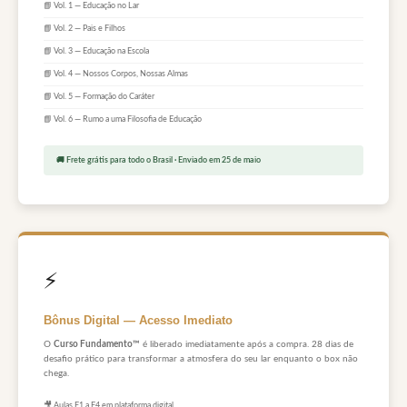
📘 Vol. 1 — Educação no Lar
📘 Vol. 2 — Pais e Filhos
📘 Vol. 3 — Educação na Escola
📘 Vol. 4 — Nossos Corpos, Nossas Almas
📘 Vol. 5 — Formação do Caráter
📘 Vol. 6 — Rumo a uma Filosofia de Educação
🚚 Frete grátis para todo o Brasil · Enviado em 25 de maio
⚡
Bônus Digital — Acesso Imediato
O
Curso Fundamento™
é liberado imediatamente após a compra. 28 dias de
desafio prático para transformar a atmosfera do seu lar enquanto o box não
chega.
🎥 Aulas F1 a F4 em plataforma digital