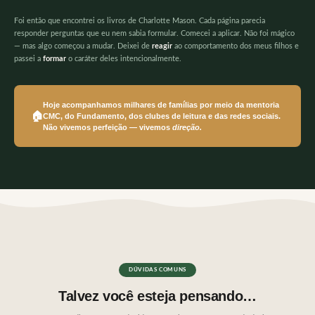
Foi então que encontrei os livros de Charlotte Mason. Cada página parecia
responder perguntas que eu nem sabia formular. Comecei a aplicar. Não foi mágico
— mas algo começou a mudar. Deixei de
reagir
ao comportamento dos meus filhos e
passei a
formar
o caráter deles intencionalmente.
Hoje acompanhamos
milhares de famílias
por meio da mentoria
🏠
CMC, do Fundamento, dos clubes de leitura e das redes sociais.
Não vivemos perfeição — vivemos
direção.
DÚVIDAS COMUNS
Talvez você esteja pensando…