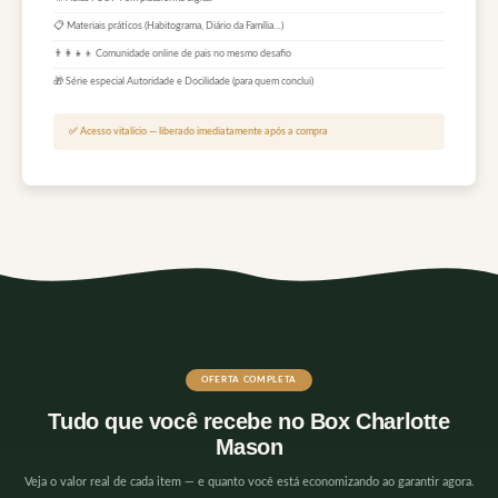
📋 Materiais práticos (Habitograma, Diário da Família…)
👨‍👩‍👧‍👦 Comunidade online de pais no mesmo desafio
🎁 Série especial Autoridade e Docilidade (para quem conclui)
✅ Acesso vitalício — liberado imediatamente após a compra
OFERTA COMPLETA
Tudo que você recebe no Box Charlotte
Mason
Veja o valor real de cada item — e quanto você está economizando ao garantir agora.