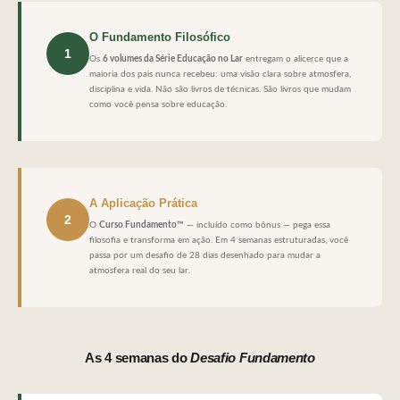
O Fundamento Filosófico
1
Os
6 volumes da Série Educação no Lar
entregam o alicerce que a
maioria dos pais nunca recebeu: uma visão clara sobre atmosfera,
disciplina e vida. Não são livros de técnicas. São livros que mudam
como você pensa sobre educação.
A Aplicação Prática
2
O
Curso Fundamento™
— incluído como bônus — pega essa
filosofia e transforma em ação. Em 4 semanas estruturadas, você
passa por um desafio de 28 dias desenhado para mudar a
atmosfera real do seu lar.
As 4 semanas do
Desafio Fundamento