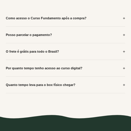
+
Como acesso o Curso Fundamento após a compra?
Imediatamente após a confirmação do pagamento, você recebe um e-mail com o link
de acesso à plataforma digital. O acesso é
vitalício
— você acessa quando quiser,
+
Posso parcelar o pagamento?
quantas vezes quiser.
Sim. O Box pode ser parcelado em até
10x no cartão de crédito
. Também aceitamos
Pix e boleto à vista.
+
O frete é grátis para todo o Brasil?
Sim. O frete é
grátis para todo o território nacional
, sem exceções de região.
+
Por quanto tempo tenho acesso ao curso digital?
O acesso ao Curso Fundamento é
vitalício
. Você acessa quando quiser, quantas
vezes quiser, sem prazo de expiração.
+
Quanto tempo leva para o box físico chegar?
Esta é uma pré-venda — o box físico será enviado em
25 de maio
pelos Correios. O
prazo de entrega varia conforme a sua região. Mas não se preocupe: o acesso ao
Curso Fundamento é liberado imediatamente após a compra, então você já começa a
transformação enquanto aguarda o box.