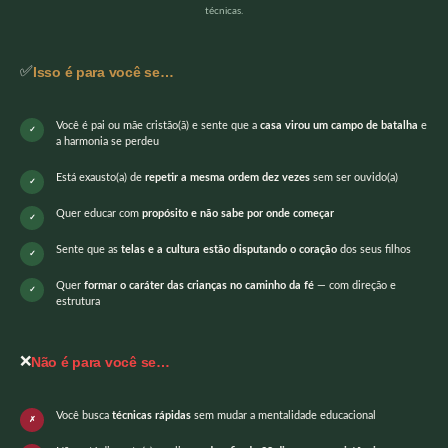
técnicas.
✅
Isso é para você se…
Você é pai ou mãe cristão(ã) e sente que a
casa virou um campo de batalha
e
a harmonia se perdeu
Está exausto(a) de
repetir a mesma ordem dez vezes
sem ser ouvido(a)
Quer educar com
propósito e não sabe por onde começar
Sente que as
telas e a cultura estão disputando o coração
dos seus filhos
Quer
formar o caráter das crianças no caminho da fé
— com direção e
estrutura
❌
Não é para você se…
Você busca
técnicas rápidas
sem mudar a mentalidade educacional