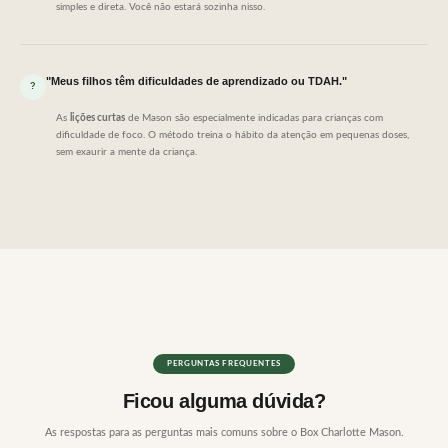
simples e direta. Você não estará sozinha nisso.
"Meus filhos têm dificuldades de aprendizado ou TDAH."
As
lições curtas
de Mason são especialmente indicadas para crianças com
dificuldade de foco. O método treina o hábito da atenção em pequenas doses,
sem exaurir a mente da criança.
PERGUNTAS FREQUENTES
Ficou alguma dúvida?
As respostas para as perguntas mais comuns sobre o Box Charlotte Mason.